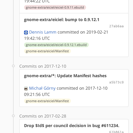
19:44:22 UTC
gnome-extra/eiciel/eiciel-0.9.11.ebuild
gnome-extra/eiciel: bump to 0.9.12.1
27ab6aa
Dennis Lamm
committed on 2019-02-21
19:42:16 UTC
gnome-extra/eiciel/eiciel-0.9.12.1.ebuild
gnome-extra/eiciel/Manifest
Commits on 2017-12-10
gnome-extra/*: Update Manifest hashes
a5b73c0
Michał Górny
committed on 2017-12-10
09:21:56 UTC
gnome-extra/eiciel/Manifest
Commits on 2017-02-28
Drop $Id$ per council decision in bug #611234.
61b861a