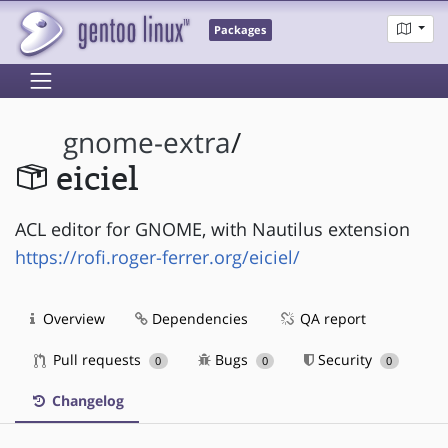
Packages
gnome-extra
/
eiciel
ACL editor for GNOME, with Nautilus extension
https://rofi.roger-ferrer.org/eiciel/
Overview
Dependencies
QA report
Pull requests
Bugs
Security
0
0
0
Changelog