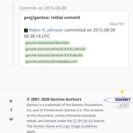
Commits on 2015-08-09
proj/gentoo: Initial commit
56bd759
Robin H. Johnson
committed on 2015-08-09
00:38:18 UTC
gnome-extra/eiciel/Manifest
gnome-extra/eiciel/eiciel-0.9.8.2.ebuild
gnome-extra/eiciel/eiciel-0.9.9.ebuild
gnome-extra/eiciel/metadata.xml
© 2001–2026 Gentoo Authors
Contact
Gentoo is a trademark of the Gentoo Foundation,
v1.0.3
Inc. and of Förderverein Gentoo e.V. The contents
of this document, unless otherwise expressly
stated, are licensed under the
CC-BY-SA-4.0
license.
The
Gentoo Name and Logo Usage Guidelines
apply.