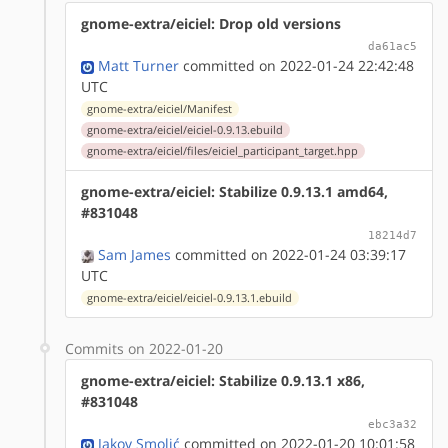
gnome-extra/eiciel: Drop old versions
da61ac5
Matt Turner
committed on 2022-01-24 22:42:48
UTC
gnome-extra/eiciel/Manifest
gnome-extra/eiciel/eiciel-0.9.13.ebuild
gnome-extra/eiciel/files/eiciel_participant_target.hpp
gnome-extra/eiciel: Stabilize 0.9.13.1 amd64,
#831048
18214d7
Sam James
committed on 2022-01-24 03:39:17
UTC
gnome-extra/eiciel/eiciel-0.9.13.1.ebuild
Commits on 2022-01-20
gnome-extra/eiciel: Stabilize 0.9.13.1 x86,
#831048
ebc3a32
Jakov Smolić
committed on 2022-01-20 10:01:58