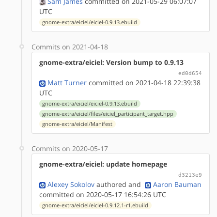
Sam James
committed on 2021-05-29 06:07:07
UTC
gnome-extra/eiciel/eiciel-0.9.13.ebuild
Commits on 2021-04-18
gnome-extra/eiciel: Version bump to 0.9.13
ed0d654
Matt Turner
committed on 2021-04-18 22:39:38
UTC
gnome-extra/eiciel/eiciel-0.9.13.ebuild
gnome-extra/eiciel/files/eiciel_participant_target.hpp
gnome-extra/eiciel/Manifest
Commits on 2020-05-17
gnome-extra/eiciel: update homepage
d3213e9
Alexey Sokolov
authored
and
Aaron Bauman
committed on 2020-05-17 16:54:26 UTC
gnome-extra/eiciel/eiciel-0.9.12.1-r1.ebuild