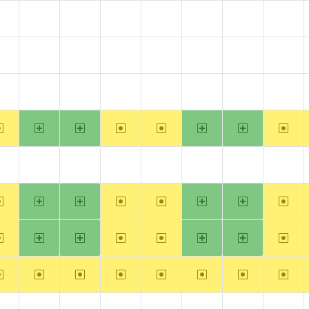
?alpha
?arm
?arm64
?hppa
?mips
?ppc
?ppc64
?riscv
?alpha
?arm
?arm64
?hppa
?mips
?ppc
?ppc64
?riscv
?alpha
?arm
?arm64
?hppa
?mips
?ppc
?ppc64
?riscv
~alpha
arm
arm64
~hppa
~mips
ppc
ppc64
~riscv
?alpha
?arm
?arm64
?hppa
?mips
?ppc
?ppc64
?riscv
~alpha
arm
arm64
~hppa
~mips
ppc
ppc64
~riscv
~alpha
arm
arm64
~hppa
~mips
ppc
ppc64
~riscv
~alpha
~arm
~arm64
~hppa
~mips
~ppc
~ppc64
~riscv
?alpha
?arm
?arm64
?hppa
?mips
?ppc
?ppc64
?riscv