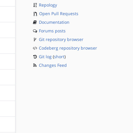
Repology
Open Pull Requests
?sparc
Documentation
Forums posts
?sparc
Git repository browser
?sparc
Codeberg repository browser
Git log
(
short
)
?sparc
Changes Feed
?sparc
?sparc
?sparc
?sparc