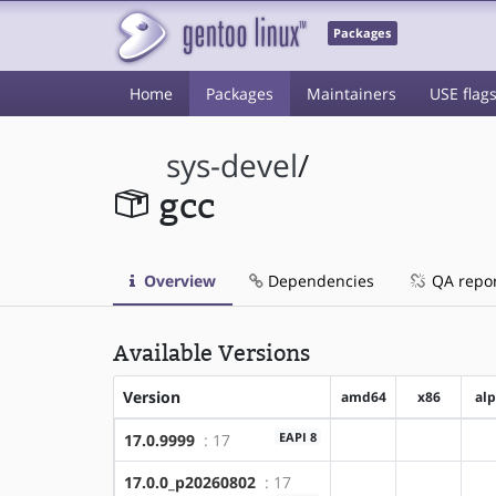
Packages
Home
Packages
Maintainers
USE flag
sys-devel
/
gcc
Overview
Dependencies
QA repo
Available Versions
Version
amd64
x86
al
EAPI 8
17.0.9999
: 17
?amd64
?x86
17.0.0_p20260802
: 17
?amd64
?x86