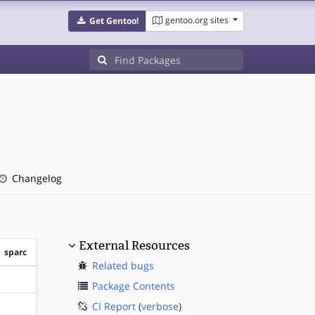
gentoo.org sites
Get Gentoo!
Changelog
External Resources
sparc
Related bugs
?sparc
Package Contents
CI Report
(
verbose
)
?sparc