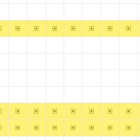
?alpha
?arm
?arm64
?hppa
?mips
?ppc
?ppc64
?riscv
~alpha
~arm
~arm64
~hppa
~mips
~ppc
~ppc64
~riscv
?alpha
?arm
?arm64
?hppa
?mips
?ppc
?ppc64
?riscv
?alpha
?arm
?arm64
?hppa
?mips
?ppc
?ppc64
?riscv
?alpha
?arm
?arm64
?hppa
?mips
?ppc
?ppc64
?riscv
?alpha
?arm
?arm64
?hppa
?mips
?ppc
?ppc64
?riscv
~alpha
~arm
~arm64
~hppa
~mips
~ppc
~ppc64
~riscv
~alpha
~arm
~arm64
~hppa
~mips
~ppc
~ppc64
~riscv