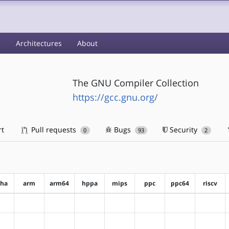
s
Architectures
About
The GNU Compiler Collection
https://gcc.gnu.org/
rt
Pull requests
Bugs
Security
0
93
2
pha
arm
arm64
hppa
mips
ppc
ppc64
riscv
?alpha
?arm
?arm64
?hppa
?mips
?ppc
?ppc64
?riscv
?alpha
?arm
?arm64
?hppa
?mips
?ppc
?ppc64
?riscv