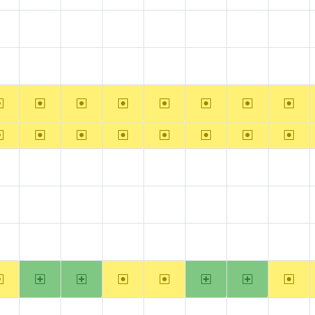
?alpha
?arm
?arm64
?hppa
?mips
?ppc
?ppc64
?riscv
?alpha
?arm
?arm64
?hppa
?mips
?ppc
?ppc64
?riscv
~alpha
~arm
~arm64
~hppa
~mips
~ppc
~ppc64
~riscv
~alpha
~arm
~arm64
~hppa
~mips
~ppc
~ppc64
~riscv
?alpha
?arm
?arm64
?hppa
?mips
?ppc
?ppc64
?riscv
?alpha
?arm
?arm64
?hppa
?mips
?ppc
?ppc64
?riscv
?alpha
?arm
?arm64
?hppa
?mips
?ppc
?ppc64
?riscv
~alpha
arm
arm64
~hppa
~mips
ppc
ppc64
~riscv